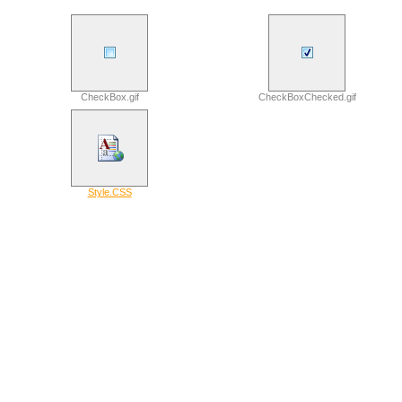
CheckBox.gif
CheckBoxChecked.gif
Style.CSS