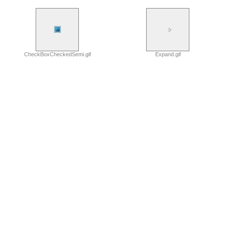
CheckBoxCheckedSemi.gif
Expand.gif