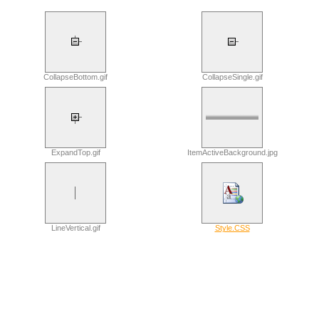
CollapseBottom.gif
CollapseSingle.gif
ExpandTop.gif
ItemActiveBackground.jpg
LineVertical.gif
Style.CSS