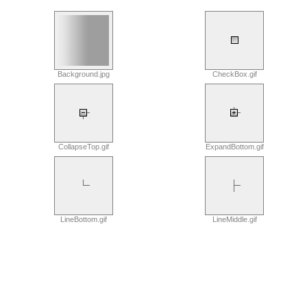
Background.jpg
CheckBox.gif
CollapseTop.gif
ExpandBottom.gif
LineBottom.gif
LineMiddle.gif